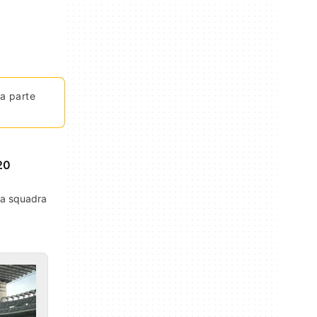
da parte
20
tua squadra