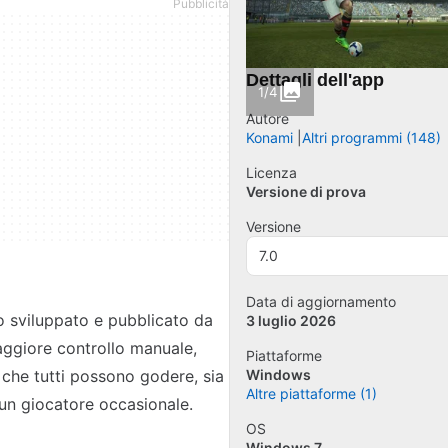
Dettagli dell'app
1/4
Autore
Konami
Altri programmi (148)
Licenza
Versione di prova
Versione
7.0
Data di aggiornamento
o sviluppato e pubblicato da
3 luglio 2026
aggiore controllo manuale,
Piattaforme
che tutti possono godere, sia
Windows
Altre piattaforme (1)
a un giocatore occasionale.
OS
Windows 7