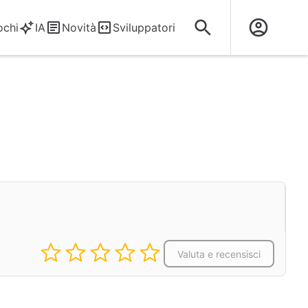
ochi
IA
Novità
Sviluppatori
Valuta e recensisci