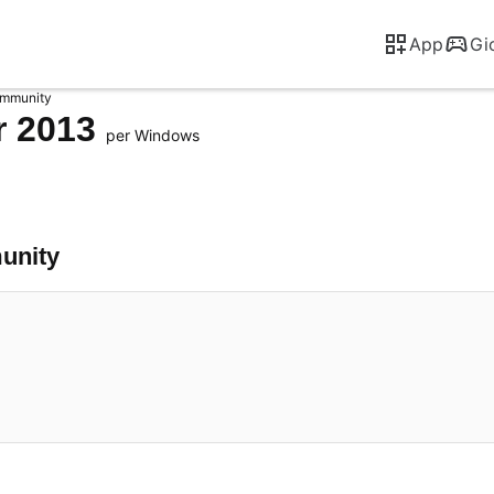
App
Gi
ommunity
r 2013
per Windows
munity