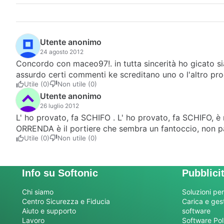
Utente anonimo
24 agosto 2012
Concordo con maceo97!. in tutta sincerità ho gicato si
assurdo certi commenti ke screditano uno o l'altro prodo
Utile (0)
Non utile (0)
Utente anonimo
26 luglio 2012
L' ho provato, fa SCHIFO . L' ho provato, fa SCHIFO, è m
ORRENDA è il portiere che sembra un fantoccio, non para
Utile (0)
Non utile (0)
Info su Softonic
Pubblici
Chi siamo
Soluzioni per
Centro Sicurezza e Fiducia
Carica e gesti
Aiuto e supporto
software
Lavoro
Software Pol